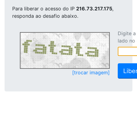
Para liberar o acesso
do IP
216.73.217.175
,
responda ao desafio abaixo.
Digite 
lado no
[trocar imagem]