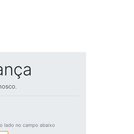
ança
nosco.
ao lado no campo abaixo