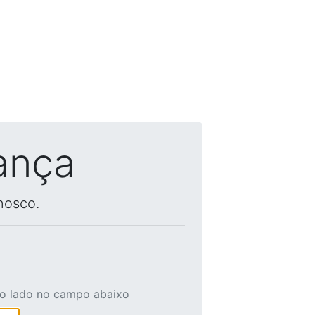
ança
nosco.
ao lado no campo abaixo