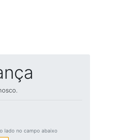
ança
nosco.
ao lado no campo abaixo