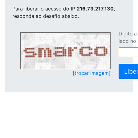
Para liberar o acesso
do IP
216.73.217.130
,
responda ao desafio abaixo.
Digite 
lado no
[trocar imagem]