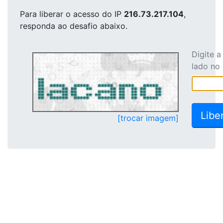
Para liberar o acesso
do IP
216.73.217.104
,
responda ao desafio abaixo.
Digite 
lado no
[trocar imagem]