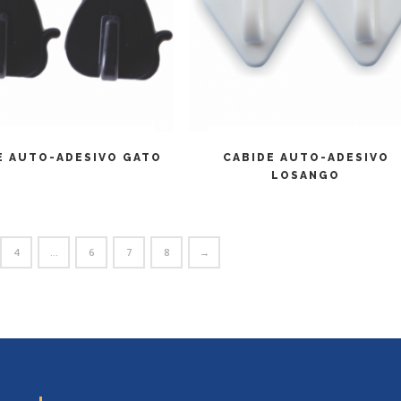
LEIA MAIS
LEIA MAIS
E AUTO-ADESIVO GATO
CABIDE AUTO-ADESIVO
LOSANGO
4
…
6
7
8
→